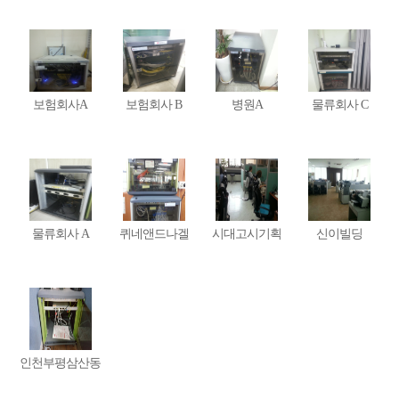
보험회사A
보험회사 B
병원A
물류회사 C
물류회사 A
퀴네앤드나겔
시대고시기획
신이빌딩
인천부평삼산동