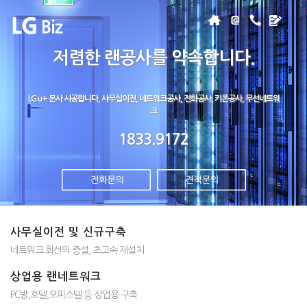
저렴한 랜공사를 약속합니다.
LG u+ 본사 시공합니다, 사무실이전, 네트워크공사, 전화공사, 키폰공사, 무선네트워
크
1833.9172
사무실이전 및 신규구축
네트워크 회선의 증설, 초고속 재설치
상업용 랜네트워크
PC방,호텔,오피스텔 등 상업용 구축