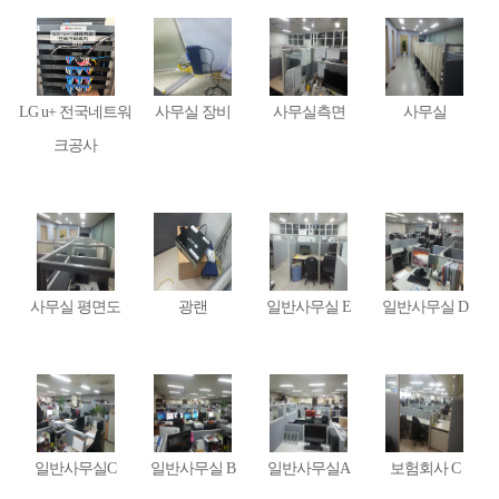
LG u+ 전국네트워
사무실 장비
사무실측면
사무실
크공사
사무실 평면도
광랜
일반사무실 E
일반사무실 D
일반사무실C
일반사무실 B
일반사무실A
보험회사 C